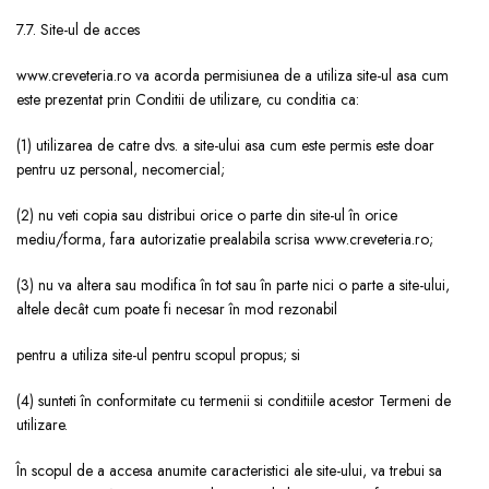
7.7. Site-ul de acces
www.creveteria.ro va acorda permisiunea de a utiliza site-ul asa cum
este prezentat prin Conditii de utilizare, cu conditia ca:
(1) utilizarea de catre dvs. a site-ului asa cum este permis este doar
pentru uz personal, necomercial;
(2) nu veti copia sau distribui orice o parte din site-ul în orice
mediu/forma, fara autorizatie prealabila scrisa www.creveteria.ro;
(3) nu va altera sau modifica în tot sau în parte nici o parte a site-ului,
altele decât cum poate fi necesar în mod rezonabil
pentru a utiliza site-ul pentru scopul propus; si
(4) sunteti în conformitate cu termenii si conditiile acestor Termeni de
utilizare.
În scopul de a accesa anumite caracteristici ale site-ului, va trebui sa