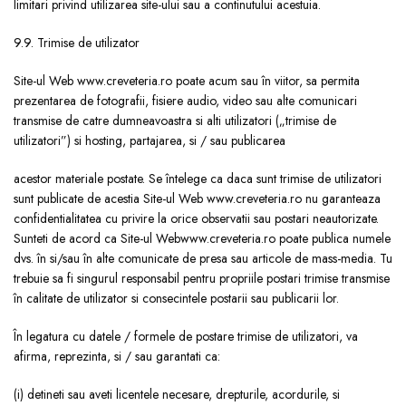
limitari privind utilizarea site-ului sau a continutului acestuia.
9.9. Trimise de utilizator
Site-ul Web www.creveteria.ro poate acum sau în viitor, sa permita
prezentarea de fotografii, fisiere audio, video sau alte comunicari
transmise de catre dumneavoastra si alti utilizatori („trimise de
utilizatori”) si hosting, partajarea, si / sau publicarea
acestor materiale postate. Se întelege ca daca sunt trimise de utilizatori
sunt publicate de acestia Site-ul Web www.creveteria.ro nu garanteaza
confidentialitatea cu privire la orice observatii sau postari neautorizate.
Sunteti de acord ca Site-ul Webwww.creveteria.ro poate publica numele
dvs. în si/sau în alte comunicate de presa sau articole de mass-media. Tu
trebuie sa fi singurul responsabil pentru propriile postari trimise transmise
în calitate de utilizator si consecintele postarii sau publicarii lor.
În legatura cu datele / formele de postare trimise de utilizatori, va
afirma, reprezinta, si / sau garantati ca:
(i) detineti sau aveti licentele necesare, drepturile, acordurile, si