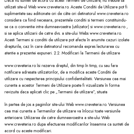
Daca nu sunteti de acord cu acesti Termeni de Utilizare, nu trebuie sa
utilizati site-ul Web www.creveteria.ro. Aceste Conditii de Utilizare pot fi
suplimentate sau aditionate ori de câte ori detinatorul www.creveteria.ro
considera ca fiind necesara, prezentele conditii si termeni constituindu-
se ca o conventie intre dumneavoastra (utilizator) si www.creveteria.ro ,
si se aplica utilizarii de catre dvs. a site-ului Webs www.creveteria.ro.
Acesti Termeni si conditii de utilizare pot afecta în anumite cazuri izolate
drepturile, caz în care detinatorul recomanda expres lecturarea cu
atentie a prezentei expuneri. 2.2. Modificari la Termenii de utilizare
www.creveteria.ro îsi rezerva dreptul, din timp în timp, cu sau fara
notificare adresata utilizatorilor, de a modifica aceste Conditii de
utilizare cu respectarea principiului confidentialitatii. Versiunea cea mai
curenta a acestor Termeni de Utilizare poate fi vizualizata în forma
revizuita daca aplicati clic pe „Termenii de utilizare”, situata
în partea de jos a paginilor site-ului Web www.creveteria.ro. Versiunea
cea mai curenta a Termenilor de utilizare va înlocui toate versiunile
anterioare. Utilizarea de catre dumneavoastra a site-ului Web
www.creveteria.ro dupa efectuarea modificarilor înseamna ca sunteti de
acord cu aceste modificari.