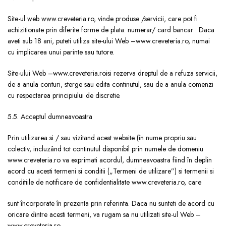
Site-ul web www.creveteria.ro, vinde produse /servicii, care pot fi
achizitionate prin diferite forme de plata: numerar/ card bancar . Daca
aveti sub 18 ani, puteti utiliza site-ului Web –www.creveteria.ro, numai
cu implicarea unui parinte sau tutore.
Site-ului Web –www.creveteria.roisi rezerva dreptul de a refuza servicii,
de a anula conturi, sterge sau edita continutul, sau de a anula comenzi
cu respectarea principiului de discretie.
5.5. Acceptul dumneavoastra
Prin utilizarea si / sau vizitand acest website (în nume propriu sau
colectiv, incluzând tot continutul disponibil prin numele de domeniu
www.creveteria.ro va exprimati acordul, dumneavoastra fiind în deplin
acord cu acesti termeni si conditii („Termeni de utilizare”) si termenii si
conditiile de notificare de confidentialitate www.creveteria.ro, care
sunt încorporate în prezenta prin referinta. Daca nu sunteti de acord cu
oricare dintre acesti termeni, va rugam sa nu utilizati site-ul Web –
www.creveteria.ro.