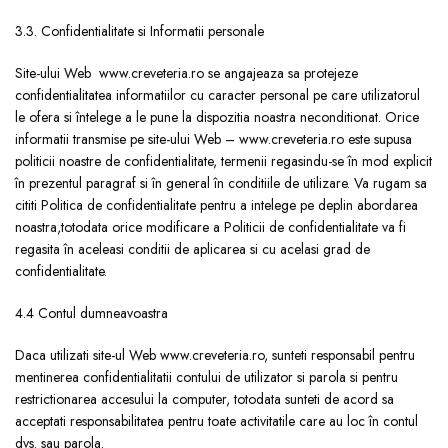
3.3. Confidentialitate si Informatii personale
Site-ului Web www.creveteria.ro se angajeaza sa protejeze
confidentialitatea informatiilor cu caracter personal pe care utilizatorul
le ofera si întelege a le pune la dispozitia noastra neconditionat. Orice
informatii transmise pe site-ului Web – www.creveteria.ro este supusa
politicii noastre de confidentialitate, termenii regasindu-se în mod explicit
în prezentul paragraf si în general în conditiile de utilizare. Va rugam sa
cititi Politica de confidentialitate pentru a intelege pe deplin abordarea
noastra,totodata orice modificare a Politicii de confidentialitate va fi
regasita în aceleasi conditii de aplicarea si cu acelasi grad de
confidentialitate.
4.4 Contul dumneavoastra
Daca utilizati site-ul Web www.creveteria.ro, sunteti responsabil pentru
mentinerea confidentialitatii contului de utilizator si parola si pentru
restrictionarea accesului la computer, totodata sunteti de acord sa
acceptati responsabilitatea pentru toate activitatile care au loc în contul
dvs. sau parola.