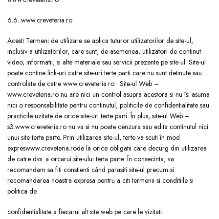
6.6. www.creveteria.ro
Acesti Termeni de utilizare se aplica tuturor utilizatorilor de site-ul,
inclusiv a utilizatorilor, care sunt, de asemenea, utilizatori de continut
video, informatii, si alte materiale sau servicii prezente pe site-ul. Site-ul
poate contine link-uri catre site-uri terte parti care nu sunt detinute sau
controlate de catre www.creveteria.ro . Site-ul Web –
www.creveteria.ro nu are nici un control asupra acestora si nu îsi asuma
nici o responsabilitate pentru continutul, politicile de confidentialitate sau
practicile uzitate de orice site-uri terte parti. În plus, site-ul Web –
s3.www.creveteria.ro nu va si nu poate cenzura sau edita continutul nici
unui site terta parte. Prin utilizarea site-ul, terte va scuti în mod
expreswww.creveteria.rode la orice obligatii care decurg din utilizarea
de catre dvs. a orcarui site-ului terta parte. În consecinta, va
recomandam sa fiti constienti când parasiti site-ul precum si
recomandarea noastra expresa pentru a citi termenii si conditiile si
politica de
confidentialitate a fiecarui alt site web pe care le vizitati.