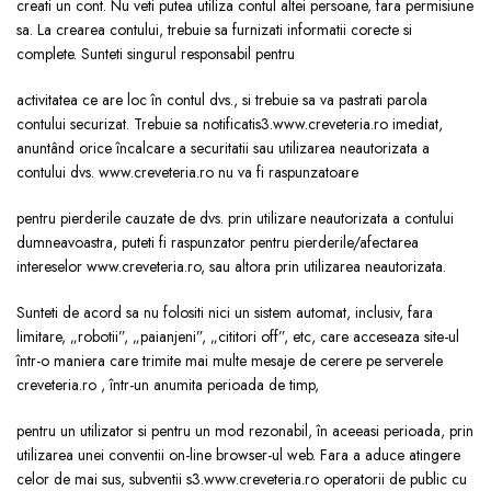
creati un cont. Nu veti putea utiliza contul altei persoane, fara permisiune
sa. La crearea contului, trebuie sa furnizati informatii corecte si
complete. Sunteti singurul responsabil pentru
activitatea ce are loc în contul dvs., si trebuie sa va pastrati parola
contului securizat. Trebuie sa notificatis3.www.creveteria.ro imediat,
anuntând orice încalcare a securitatii sau utilizarea neautorizata a
contului dvs. www.creveteria.ro nu va fi raspunzatoare
pentru pierderile cauzate de dvs. prin utilizare neautorizata a contului
dumneavoastra, puteti fi raspunzator pentru pierderile/afectarea
intereselor www.creveteria.ro, sau altora prin utilizarea neautorizata.
Sunteti de acord sa nu folositi nici un sistem automat, inclusiv, fara
limitare, „robotii”, „paianjeni”, „cititori off”, etc, care acceseaza site-ul
într-o maniera care trimite mai multe mesaje de cerere pe serverele
creveteria.ro , într-un anumita perioada de timp,
pentru un utilizator si pentru un mod rezonabil, în aceeasi perioada, prin
utilizarea unei conventii on-line browser-ul web. Fara a aduce atingere
celor de mai sus, subventii s3.www.creveteria.ro operatorii de public cu