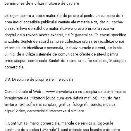
permisiunea de a utiliza motoare de cautare
paianjeni pentru a copia materiale de pe site-ul pentru unicul scop de a
crea indici accesibile publicului cautate ale materialelor, dar nu cache-
uri sau arhive de astfel de materiale.www.creveteria.ro îsi rezerva
dreptul de a revoca aceste exceptii, fie în general sau în cazuri specifice
si izolate. Sunteti de acord sa nu se colecteze sau sa se recolteze orice
informatii de identificare personala, inclusiv numele de cont, de la site-
ul, nici de a utiliza sistemele de comunicare oferite de site-ul pentru
orice scopuri comerciale. Sunteti de acord sa nu fie solicitate, în scopuri
comerciale.
8.8. Drepturile de proprietate intelectuala
Continutul site-ul Web – www.creveteria.ro cu exceptia datelor trimise si
înregistrate de utilizatori (dupa cum este definit mai jos), inclusiv, fara
limitare, text, software, scripturi, grafica, fotografii, sunete, muzica,
clipuri video, caracteristici interactive si similare
(„Continut”) si marci comerciale, marcile de servicii si logo-urile
continute de acestea („Marcile”), sunt detinute sau licentiate de catre