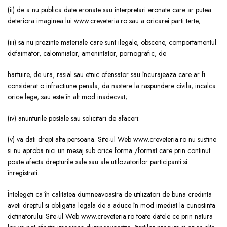
(ii) de a nu publica date eronate sau interpretari eronate care ar putea
deteriora imaginea lui www.creveteria.ro sau a oricarei parti terte;
(iii) sa nu prezinte materiale care sunt ilegale, obscene, comportamentul
defaimator, calomniator, amenintator, pornografic, de
hartuire, de ura, rasial sau etnic ofensator sau încurajeaza care ar fi
considerat o infractiune penala, da nastere la raspundere civila, incalca
orice lege, sau este în alt mod inadecvat;
(iv) anunturile postale sau solicitari de afaceri:
(v) va dati drept alta persoana. Site-ul Web www.creveteria.ro nu sustine
si nu aproba nici un mesaj sub orice forma /format care prin continut
poate afecta drepturile sale sau ale utilozatorilor participanti si
înregistrati.
Întelegeti ca în calitatea dumneavoastra de utilizatori de buna credinta
aveti dreptul si obligatia legala de a aduce în mod imediat la cunostinta
detinatorului Site-ul Web www.creveteria.ro toate datele ce prin natura