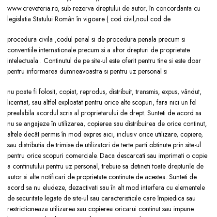
www.creveteria.ro, sub rezerva dreptului de autor, în concordanta cu
legislatia Statului Român în vigoare ( cod civil,noul cod de
procedura civila ,codul penal si de procedura penala precum si
conventiile internationale precum si a altor drepturi de proprietate
intelectuala . Continutul de pe site-ul este oferit pentru tine si este doar
pentru informarea dumneavoastra si pentru uz personal si
nu poate fi folosit, copiat, reprodus, distribuit, transmis, expus, vândut,
licentiat, sau altfel exploatat pentru orice alte scopuri, fara nici un fel
prealabila acordul scris al proprietarului de drept. Sunteti de acord sa
nu se angajeze în utilizarea, copierea sau distribuirea de orice continut,
altele decât permis în mod expres aici, inclusiv orice utilizare, copiere,
sau distributia de trimise de utilizatori de terte parti obtinute prin site-ul
pentru orice scopuri comerciale. Daca descarcati sau imprimati o copie
a continutului pentru uz personal, trebuie sa detineti toate drepturile de
autor si alte notificari de proprietate continute de acestea. Sunteti de
acord sa nu eludeze, dezactivati sau în alt mod interfera cu elementele
de securitate legate de site-ul sau caracteristicile care împiedica sau
restrictioneaza utilizarea sau copierea oricarui continut sau impune