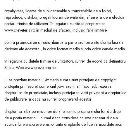
royalty-free, licenta de sublicenseable si transferabile de a folosi,
reproduce, distribui, pregati lucrari derivate din, afisare, si de a efectua
postari trimise de utilizatori în legatura cu site-ul proprietatea
www.creveteria.ro în mediul de afaceri, inclusiv, fara limitare
pentru promovarea si redistribuirea o parte sau toate site-ului (si lucrari
derivate ale acestora), în orice format media si prin orice canale media.
În legatura cu datele trimise de utilizatori, sunteti de acord ca detinatorul
Site-ul Web www.creveteria.ro :
(i) sa prezinte materialul/materiale care sunt protejate de copyright,
protejata prin secret comercial ,civil sau în alt mod, sub rezerva
drepturilor de proprietate, inclusiv protejarea vietii private si a drepturilor
de publicitate, si daca nu sunteti proprietarul acestor
drepturi sa aiba permisiunea de a le remite proprietarului lor de drept
de a posta materialul numai daca considera ca este necesar si de a
acorda lui www.creveteria.ro toate drepturile de licenta acordate aici;