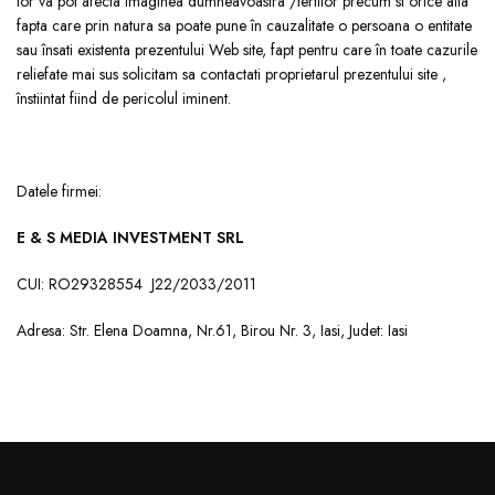
lor va pot afecta imaginea dumneavoastra /tertilor precum si orice alta
fapta care prin natura sa poate pune în cauzalitate o persoana o entitate
sau însati existenta prezentului Web site, fapt pentru care în toate cazurile
reliefate mai sus solicitam sa contactati proprietarul prezentului site ,
înstiintat fiind de pericolul iminent.
Datele firmei:
E & S MEDIA INVESTMENT SRL
CUI:
RO29328554
J22/2033/2011
Adresa:
Str. Elena Doamna, Nr.61, Birou Nr. 3, Iasi,
Judet:
Iasi