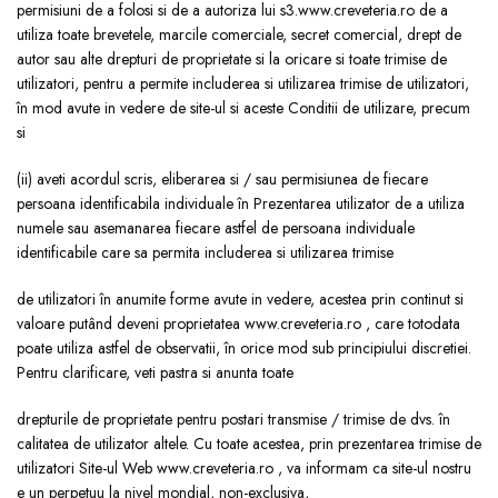
permisiuni de a folosi si de a autoriza lui s3.www.creveteria.ro de a
utiliza toate brevetele, marcile comerciale, secret comercial, drept de
autor sau alte drepturi de proprietate si la oricare si toate trimise de
utilizatori, pentru a permite includerea si utilizarea trimise de utilizatori,
în mod avute in vedere de site-ul si aceste Conditii de utilizare, precum
si
(ii) aveti acordul scris, eliberarea si / sau permisiunea de fiecare
persoana identificabila individuale în Prezentarea utilizator de a utiliza
numele sau asemanarea fiecare astfel de persoana individuale
identificabile care sa permita includerea si utilizarea trimise
de utilizatori în anumite forme avute in vedere, acestea prin continut si
valoare putând deveni proprietatea www.creveteria.ro , care totodata
poate utiliza astfel de observatii, în orice mod sub principiului discretiei.
Pentru clarificare, veti pastra si anunta toate
drepturile de proprietate pentru postari transmise / trimise de dvs. în
calitatea de utilizator altele. Cu toate acestea, prin prezentarea trimise de
utilizatori Site-ul Web www.creveteria.ro , va informam ca site-ul nostru
e un perpetuu la nivel mondial, non-exclusiva,